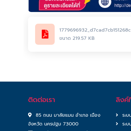
1779696932_d7cad7cb151268c
ขนาด 219.57 KB
ติดต่อเรา
ลิงค์ท
85 ถนน มาลัยแมน อำเภอ เมือง
ระบบ
จังหวัด นครปฐม 73000
ระบบ