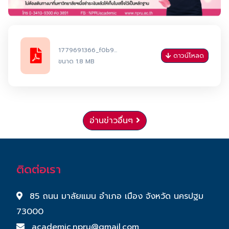
1779691366_f0b9...
ดาวน์โหลด
ขนาด 1.8 MB
อ่านข่าวอื่นๆ
ติดต่อเรา
85 ถนน มาลัยแมน อำเภอ เมือง จังหวัด นครปฐม
73000
academic.npru@gmail.com